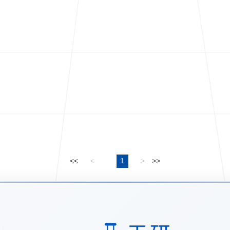
<<
1
>>
<
>