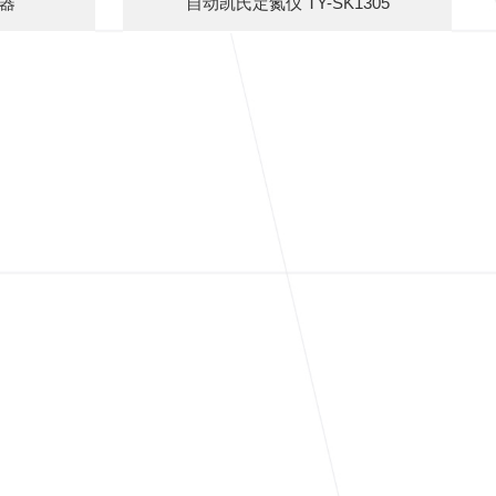
仪器
自动凯氏定氮仪 TY-SK1305