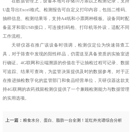
在数据管理上，设备本地可存储10万条以上检测记录，支持
U盘导出Excel格式。检测报告可自定义打印内容，包括二维码、
抽样信息、检测结果等，支持A4纸和小票两种模板。设备同时配
备蓝牙和双USB接口，可连接扫码枪、打印机等外设，适配不同
工作流程。
天研仪器在推广该设备时强调，检测仪定位为快速筛查工
具，对于筛查中发现的阳性样品，仍需送至具备资质的实验室进
行确证。4G联网和云端溯源的价值在于让抽检过程可记录、数据
可追踪、结果可查询，为监管决策提供及时的数据参考。对于正
在推进抽检数字化的监管部门和食品经营单位，天研仪器这款支
持4G联网的农药残留检测仪提供了一个兼顾检测能力与数据管理
的实用选项。
上一篇：
粮食水分、蛋白、脂肪一台全测！近红外光谱综合分析