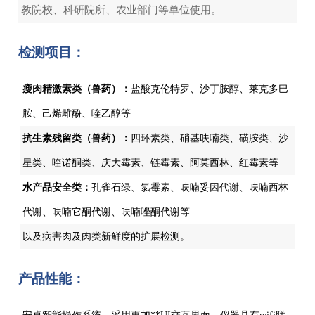
教院校、科研院所、农业部门等单位使用。
检测项目：
瘦肉精激素类（兽药）：
盐酸克伦特罗、沙丁胺醇、莱克多巴
胺、己烯雌酚、喹乙醇等
抗生素残留类（兽药）：
四环素类、硝基呋喃类、磺胺类、沙
星类、喹诺酮类、庆大霉素、链霉素、阿莫西林、红霉素等
水产品安全类：
孔雀石绿、氯霉素、呋喃妥因代谢、呋喃西林
代谢、呋喃它酮代谢、呋喃唑酮代谢等
以及病害肉及肉类新鲜度的扩展检测。
产品性能：