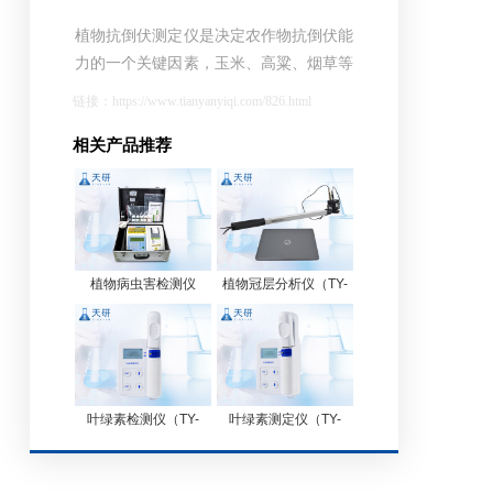
植物抗倒伏测定仪是决定农作物抗倒伏能
力的一个关键因素，玉米、高粱、烟草等
作物的倒伏给机械收割造成很大困难，导
链接：https://www.tianyanyiqi.com/826.html
致大量浪费。同时，作物倒伏还会造成光
相关产品推荐
照不足，严重影响产量。通过在作物生长
各阶段对其茎秆进行活体测量，根据茎秆
纤维层抗弯阻力与抗倒伏能力的相关性进
行群体数据统计处理，
植物病虫害检测仪
植物冠层分析仪（TY-
G20）
叶绿素检测仪（TY-
叶绿素测定仪（TY-
YA）
YB）