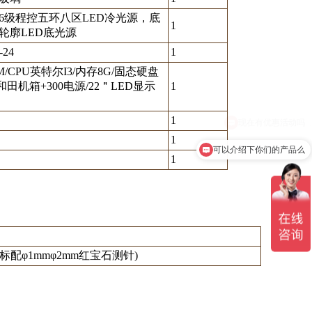
56级程控五环八区LED冷光源，底
1
轮廓LED底光源
-24
1
M/CPU英特尔I3/内存8G/固态硬盘
/金和田机箱+300电源/22＂LED显示
1
1
1
可以介绍下你们的产品么
1
标配φ1mmφ2mm红宝石测针)