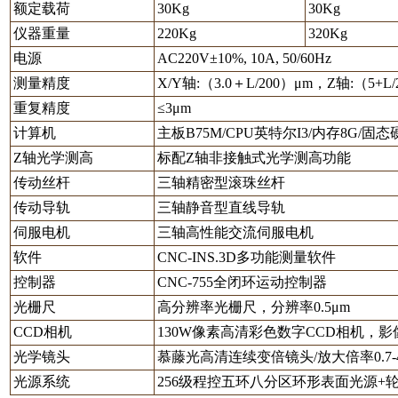
额定载荷
30Kg
30Kg
仪器重量
220Kg
320Kg
电源
AC220V±10%, 10A, 50/60Hz
测量精度
X/Y轴:（3.0＋L/200）μm，Z轴:（5+L/
重复精度
≤3μm
计算机
主板B75M/CPU英特尔I3/内存8G/固态
Z轴光学测高
标配Z轴非接触式光学测高功能
传动丝杆
三轴精密型滚珠丝杆
传动导轨
三轴静音型直线导轨
伺服电机
三轴高性能交流伺服电机
软件
CNC-INS.3D多功能测量软件
控制器
CNC-755全闭环运动控制器
光栅尺
高分辨率光栅尺，分辨率0.5μm
CCD相机
130W像素高清彩色数字CCD相机，影像
光学镜头
慕藤光高清连续变倍镜头/放大倍率0.7-4
光源系统
256级程控五环八分区环形表面光源+轮