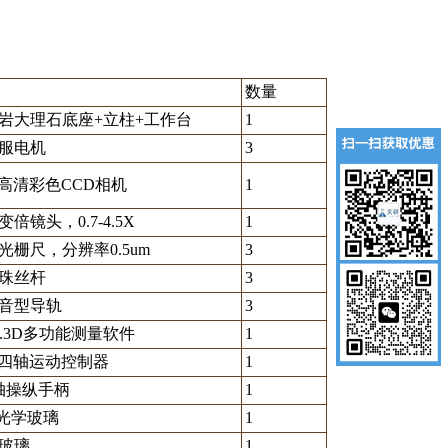
数量
岗岩大理石底座+立柱+工作台
1
服电机
3
1/2高清彩色CCD相机
1
倍镜头，0.7-4.5X
1
光栅尺，分辨率0.5um
3
珠丝杆
3
音型导轨
3
NS.3D多功能测量软件
1
45四轴运动控制器
1
三轴操纵手柄
1
透光学玻璃
1
玻璃
1