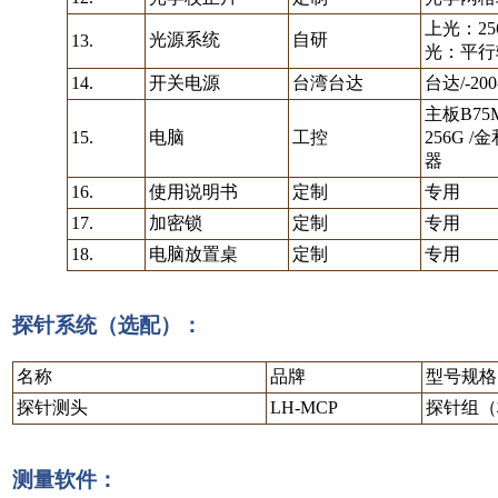
上光：2
光源系统
自研
13.
光：平行
14.
开关电源
台湾台达
台达/-200
主板B75
15.
电脑
工控
256G 
器
16.
使用说明书
定制
专用
17.
加密锁
定制
专用
18.
电脑放置桌
定制
专用
探针系统（选配）：
名称
品牌
型号规格
探针测头
LH-MCP
探针组（
测量软件：