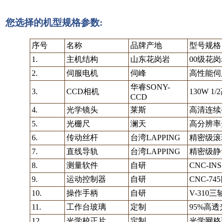
您选择的机型规格参数:
序号
名称
品牌产地
型号规格
1.
主机结构
山东花岗岩
00级花
2.
伺服电机
伺峰
高性能伺
华睿SONY-
3.
CCD相机
130W 
CCD
4.
光学镜头
莱斯
高清连续变
5.
光栅尺
澜天
高分辨率
6.
传动丝杆
台湾LAPPING
精密级滚
7.
直线导轨
台湾LAPPING
精密级静
8.
测量软件
自研
CNC-I
9.
运动控制器
自研
CNC-7
10.
操作手柄
自研
V-310
11.
工作台玻璃
定制
95%高
12.
光学校正片
定制
光学网格