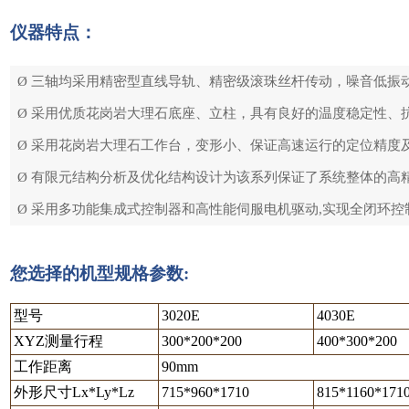
仪器特点：
Ø 三轴均采用精密型直线导轨、精密级滚珠丝杆传动，噪音低振
Ø 采用优质花岗岩大理石底座、立柱，具有良好的温度稳定性、
Ø 采用花岗岩大理石工作台，变形小、保证高速运行的定位精度
Ø 有限元结构分析及优化结构设计为该系列保证了系统整体的高
Ø 采用多功能集成式控制器和高性能伺服电机驱动,实现全闭环控
您选择的机型规格参数:
型号
3020E
4030E
XYZ测量行程
300*200*200
400*300*200
工作距离
90mm
外形尺寸Lx*Ly*Lz
715*960*1710
815*1160*171