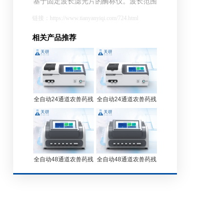
基于固定波长滤光片的酶标仪。波长范围
从340 nm~750nm可满足不同的科研和临
链接：https://www.tianyanyiqi.com/724.html
床使用。适用96孔酶标板，可满足不同通
相关产品推荐
量的要求7英寸 液晶显示，易于使用，不
需操作键盘，数据和程序可保存在仪器
内，或者通过U盘导出。
全自动24通道农兽药残
全自动24通道农兽药残
留检测仪 TY-QNS24
留检测仪 TY-QNS24
全自动48通道农兽药残
全自动48通道农兽药残
留检测仪 TY-QNS48
留检测仪 TY-QNS48