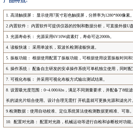
产品特点:
1. 高清触摸屏： 显示使用7英寸彩色触摸屏，分辨率为1280*800像素
2.内置软件： 内置软件可提供仪器的控制和数据分析，可直接外接U
3. 光源寿命长： 光源采用6V10W卤素灯，寿命可达2000h。
4. 读板快速： 采用单波长，双波长检测读板快速。
5. 振板功能： 根据使用配置了振板功能，可根据使用设置振板时间
6. 操作系统： 配备自主研发的安卓操作系统可单机独立使用，同时
7. 可视化布板： 并采用可视化布板方式输出测试结果。
8. 设置吸光度范围：0~4.000Abs，满足不同测量要求，并配备了8组滤
长的滤光片组合使用。设计合理无需打 开机盖就可更换光源和滤光片
9.检测数据：使用自动校准、定位系统算法使检测数据更精准、可靠
10. 配置对光路： 配置对光路，机械运动等进行自检和诊断校对功能