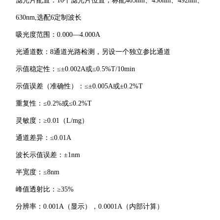
滤光片配置：10个滤光片位置，标配405nm、450nm、492nm、
630nm,选配6定制波长
吸光度范围：0.000―4.000A
光通道数：8通道光路检测，另设一个独立参比通道
示值稳定性：≤±0.002A或≤0.5%T/10min
示值误差（准确性）：≤±0.005A或±0.2%T
重复性：≤0.2%或≤0.2%T
灵敏度：≥0.01（L/mg）
通道差异：≤0.01A
波长示值误差：±1nm
半宽度：≤8nm
峰值透射比：≥35%
分辨率：0.001A（显示），0.0001A（内部计算）