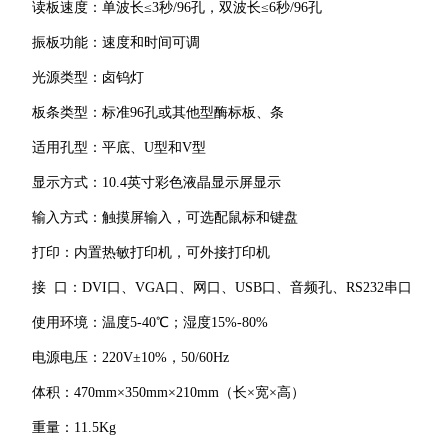
读板速度：单波长≤3秒/96孔，双波长≤6秒/96孔
振板功能：速度和时间可调
光源类型：卤钨灯
板条类型：标准96孔或其他型酶标板、条
适用孔型：平底、U型和V型
显示方式：10.4英寸彩色液晶显示屏显示
输入方式：触摸屏输入，可选配鼠标和键盘
打印：内置热敏打印机，可外接打印机
接 口：DVI口、VGA口、网口、USB口、音频孔、RS232串口
使用环境：温度5-40℃；湿度15%-80%
电源电压：220V±10%，50/60Hz
体积：470mm×350mm×210mm（长×宽×高）
重量：11.5Kg