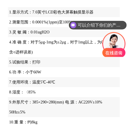
1.显示方式：7.0英寸LCD彩色大屏幕触摸显示器
可以介绍下你们的产品么
2.测量范围：0.0001%(1ppm)至100%
你们是怎么收费的呢
3.灵 敏 阈：0.01ugH2O
4.准 确 度：对于5μg-1mg为±2μg，对于1mg以上，为0.2%(不
含○进样误差)
5.试验结果：打印
6.功 率：小于60W
7.使用环境：温度5℃-40℃
8.湿度：〈85%
9.外形尺寸：385×290×280(mm) 电 源：AC220V±10%
50Hz±5%
10.重 量：约8kg