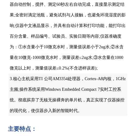
器自动控制，搅拌、测定60秒左右自动完成，直接显示测定结
果;全密封滴定池瓶，避免试剂与人接触，也避免环境湿度的影
响;仪器中文液晶显示，并具有自动计算和打印功能，能打印出
百分含量、样品编号、试验员、实验日期等内容;仪器准确度
为：①水含量小于10微克水时，测量值误差小于2ug水;②水含
量在10微克-1000微克水时，测量误差≤2ug水;③水含量在1000
微克以上时，测量值误差≤0.2%(不含进样误差);
3.核心主机采用TI 公司AM3354处理器，Cortex-A8内核，1GHz
主频;操作系统采用Windows Embedded Compact 7实时工控系
统。彻底摈弃了无核无操裸奔的单片机，真正实现了仪器操控
的现代化，使仪器步入新的智能时代。
主要特点：