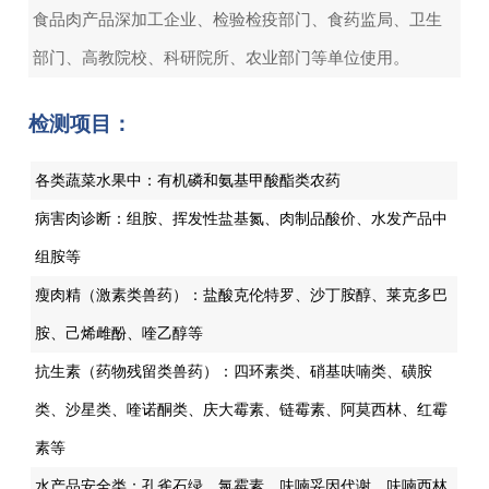
食品肉产品深加工企业、检验检疫部门、食药监局、卫生
部门、高教院校、科研院所、农业部门等单位使用。
检测项目：
各类蔬菜水果中：有机磷和氨基甲酸酯类农药
病害肉诊断：组胺、挥发性盐基氮、肉制品酸价、水发产品中
组胺等
瘦肉精（激素类兽药）：盐酸克伦特罗、沙丁胺醇、莱克多巴
胺、己烯雌酚、喹乙醇等
抗生素（药物残留类兽药）：四环素类、硝基呋喃类、磺胺
类、沙星类、喹诺酮类、庆大霉素、链霉素、阿莫西林、红霉
素等
水产品安全类：孔雀石绿、氯霉素、呋喃妥因代谢、呋喃西林