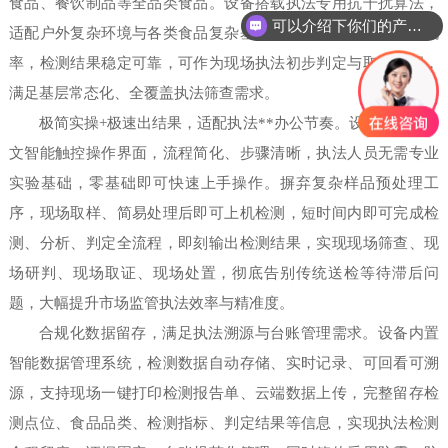
食品、餐饮制品等全品类食品。设备搭载执法专用抗干扰算法，
可以介绍下你们的产品么
适配户外复杂环境与各类食品复杂基质，有效降低误检、漏检概
你们是怎么收费的呢
率，检测结果稳定可靠，可作为现场执法初步判定与取证依据，
满足基层常态化、全覆盖执法筛查需求。
极简实操+极速出结果，适配执法**办公节奏。设备采用全中
文智能触控操作界面，流程简化、步骤清晰，执法人员无需专业
实验基础，零基础即可快速上手操作。摒弃复杂样品预处理工
序，现场取样、简易处理后即可上机检测，短时间内即可完成检
测、分析、判定全流程，即刻输出检测结果，实现现场筛查、现
场研判、现场取证、现场处置，彻底告别传统送检等待滞后问
题，大幅提升市场监管执法效率与精准度。
合规化数据留存，满足执法溯源与台账管理需求。设备内置
智能数据管理系统，检测数据自动存储、实时记录、可回看可溯
源，支持现场一键打印检测报告单、云端数据上传，完整留存检
测点位、食品品类、检测指标、判定结果等信息，实现执法检测